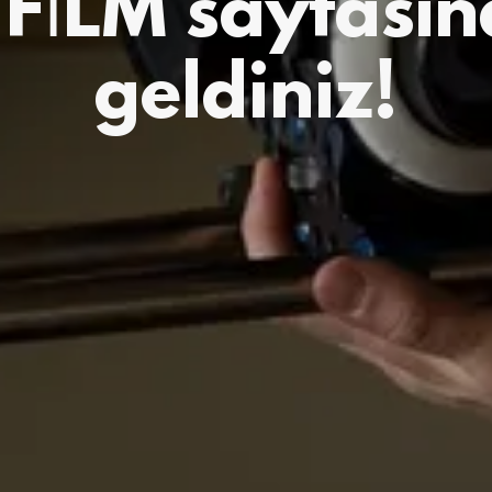
FİLM sayfasın
geldiniz!